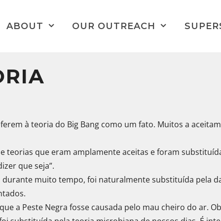
ABOUT
OUR OUTREACH
SUPER
ORIA
eferem à teoria do Big Bang como um fato. Muitos a aceita
e teorias que eram amplamente aceitas e foram substituída
dizer que seja”.
da durante muito tempo, foi naturalmente substituída pela
ntados.
e que a Peste Negra fosse causada pelo mau cheiro do ar. O
oi substituída pela teoria microbiana de nossos dias. É int