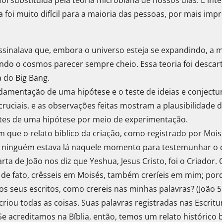
a foi muito difícil para a maioria das pessoas, por mais imp
assinalava que, embora o universo esteja se expandindo, a
ndo o cosmos parecer sempre cheio. Essa teoria foi descar
 do Big Bang.
ndamentação de uma hipótese e o teste de ideias e conject
ciais, e as observações feitas mostram a plausibilidade de
rtes de uma hipótese por meio de experimentação.
m que o relato bíblico da criação, como registrado por Mo
e ninguém estava lá naquele momento para testemunhar o 
rta de João nos diz que Yeshua, Jesus Cristo, foi o Criador
, de fato, crêsseis em Moisés, também creríeis em mim; po
os seus escritos, como crereis nas minhas palavras? (João 5
 criou todas as coisas. Suas palavras registradas nas Escri
 Se acreditamos na Bíblia, então, temos um relato histórico