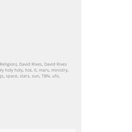
Religion)
,
David Rives
,
David Rives
ly holy holy
,
hot
,
it
,
mars
,
ministry
,
gs
,
space
,
stars
,
sun
,
TBN
,
ufo
,