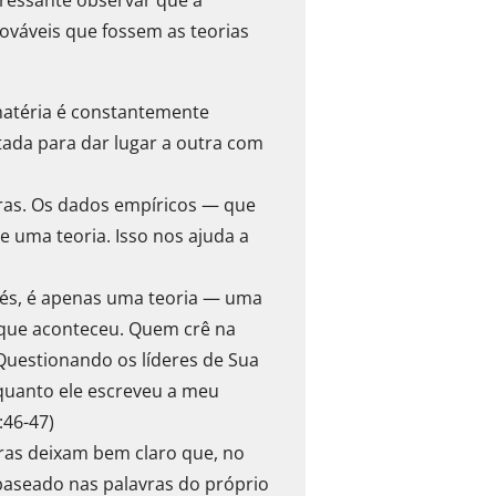
rováveis que fossem as teorias
 matéria é constantemente
tada para dar lugar a outra com
uras. Os dados empíricos — que
 uma teoria. Isso nos ajuda a
isés, é apenas uma teoria — uma
que aconteceu. Quem crê na
. Questionando os líderes de Sua
rquanto ele escreveu a meu
:46-47)
turas deixam bem claro que, no
 baseado nas palavras do próprio