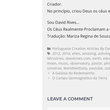
Criador.
No princípio, criou Deus os céus e
Sou David Rives…
Os Céus Realmente Proclamam a G
Tradução: Mariza Regina de Souz
Portuguese Creation Articles By Da
2012
,
2014
,
alien
,
amazing
,
astrolo
Ministries
,
davidrives.com
,
earth
,
edu
moon
,
music
,
observatory
,
pastor
,
phi
universe
,
WorldNetDaily
,
youtube
,
zod
A Galáxia do Redemoinho
O Campo Geomagnético da Terra
LEAVE A COMMENT