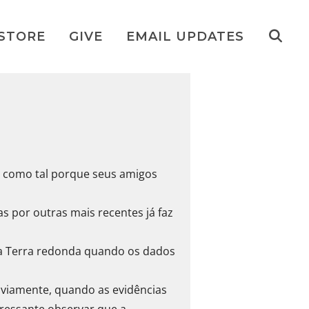
STORE
GIVE
EMAIL UPDATES
m como tal porque seus amigos
s por outras mais recentes já faz
 da Terra redonda quando os dados
bviamente, quando as evidências
eressante observar que a