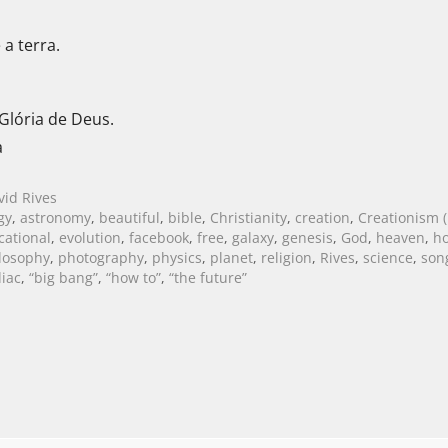
 a terra.
lória de Deus.
a
vid Rives
gy
,
astronomy
,
beautiful
,
bible
,
Christianity
,
creation
,
Creationism (
cational
,
evolution
,
facebook
,
free
,
galaxy
,
genesis
,
God
,
heaven
,
ho
losophy
,
photography
,
physics
,
planet
,
religion
,
Rives
,
science
,
son
iac
,
“big bang”
,
“how to”
,
“the future”