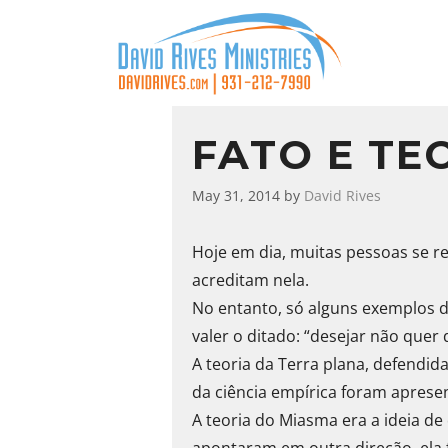
FATO E TE
May 31, 2014
by
David Rives
Hoje em dia, muitas pessoas se r
acreditam nela.
No entanto, só alguns exemplos d
valer o ditado: “desejar não quer 
A teoria da Terra plana, defendi
da ciência empírica foram aprese
A teoria do Miasma era a ideia d
apontaram em outra direção, ela f