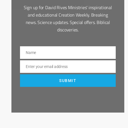
Sign up for David Rives Ministries' inspirational
and educational Creation Weekly. Breaking
news. Science updates. Special offers. Biblical
discoveries.
Name
Name
Enter your email address
Email
SUBMIT