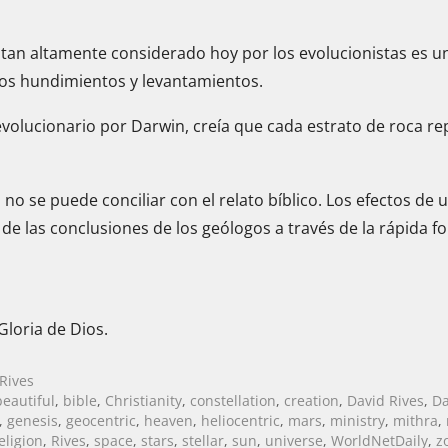
co tan altamente considerado hoy por los evolucionistas es
ios hundimientos y levantamientos.
revolucionario por Darwin, creía que cada estrato de roca 
 no se puede conciliar con el relato bíblico. Los efectos de 
e las conclusiones de los geólogos a través de la rápida f
Gloria de Dios.
 Rives
beautiful
,
bible
,
Christianity
,
constellation
,
creation
,
David Rives
,
Da
,
genesis
,
geocentric
,
heaven
,
heliocentric
,
mars
,
ministry
,
mithra
,
eligion
,
Rives
,
space
,
stars
,
stellar
,
sun
,
universe
,
WorldNetDaily
,
z