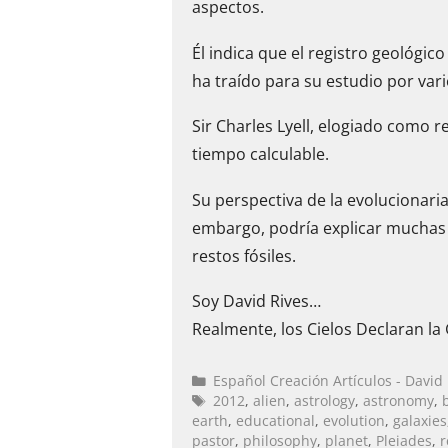
aspectos.
Él indica que el registro geológi
ha traído para su estudio por var
Sir Charles Lyell, elogiado como 
tiempo calculable.
Su perspectiva de la evolucionaria
embargo, podría explicar muchas d
restos fósiles.
Soy David Rives…
Realmente, los Cielos Declaran la 
Español Creación Artículos - David
2012
,
alien
,
astrology
,
astronomy
,
earth
,
educational
,
evolution
,
galaxies
pastor
,
philosophy
,
planet
,
Pleiades
,
r