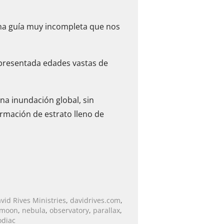
 una guía muy incompleta que nos
representada edades vastas de
una inundación global, sin
ormación de estrato lleno de
vid Rives Ministries
,
davidrives.com
,
moon
,
nebula
,
observatory
,
parallax
,
odiac