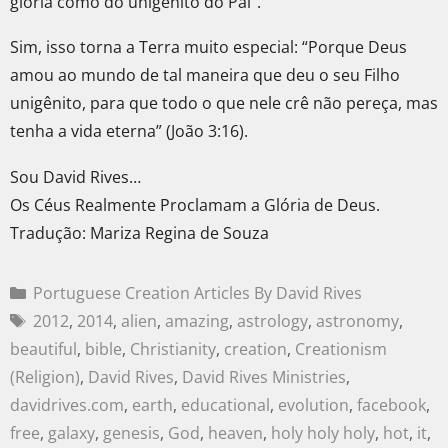
glória como do unigênito do Pai”.
Sim, isso torna a Terra muito especial: “Porque Deus
amou ao mundo de tal maneira que deu o seu Filho
unigênito, para que todo o que nele crê não pereça, mas
tenha a vida eterna” (João 3:16).
Sou David Rives…
Os Céus Realmente Proclamam a Glória de Deus.
Tradução: Mariza Regina de Souza
Portuguese Creation Articles By David Rives
2012
,
2014
,
alien
,
amazing
,
astrology
,
astronomy
,
beautiful
,
bible
,
Christianity
,
creation
,
Creationism
(Religion)
,
David Rives
,
David Rives Ministries
,
davidrives.com
,
earth
,
educational
,
evolution
,
facebook
,
free
,
galaxy
,
genesis
,
God
,
heaven
,
holy holy holy
,
hot
,
it
,