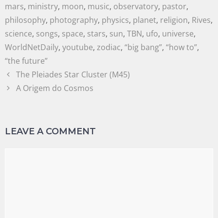
mars
,
ministry
,
moon
,
music
,
observatory
,
pastor
,
philosophy
,
photography
,
physics
,
planet
,
religion
,
Rives
,
science
,
songs
,
space
,
stars
,
sun
,
TBN
,
ufo
,
universe
,
WorldNetDaily
,
youtube
,
zodiac
,
“big bang”
,
“how to”
,
“the future”
The Pleiades Star Cluster (M45)
A Origem do Cosmos
LEAVE A COMMENT