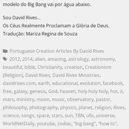
modelo do Big Bang vai por água abaixo.
Sou David Rives…
Os Céus Realmente Proclamam a Glória de Deus.
Tradução: Mariza Regina de Souza
Portuguese Creation Articles By David Rives
2012
,
2014
,
alien
,
amazing
,
astrology
,
astronomy
,
beautiful
,
bible
,
Christianity
,
creation
,
Creationism
(Religion)
,
David Rives
,
David Rives Ministries
,
davidrives.com
,
earth
,
educational
,
evolution
,
facebook
,
free
,
galaxy
,
genesis
,
God
,
heaven
,
holy holy holy
,
hot
,
it
,
mars
,
ministry
,
moon
,
music
,
observatory
,
pastor
,
philosophy
,
photography
,
physics
,
planet
,
religion
,
Rives
,
science
,
songs
,
space
,
stars
,
sun
,
TBN
,
ufo
,
universe
,
WorldNetDaily
,
youtube
,
zodiac
,
“big bang”
,
“how to”
,